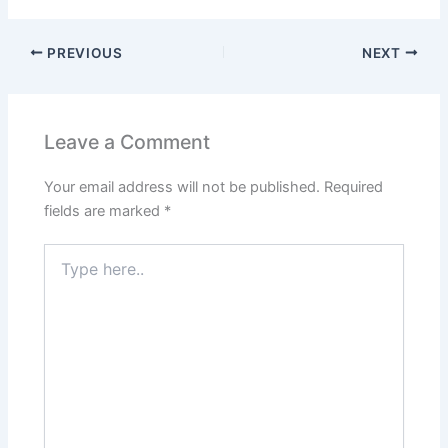
PREVIOUS
NEXT
Leave a Comment
Your email address will not be published.
Required
fields are marked
*
Type
here..