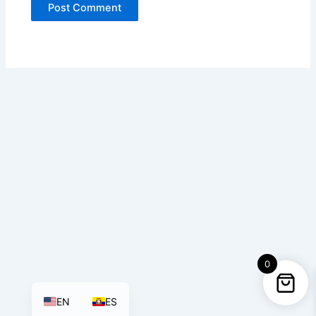
0
EN
ES