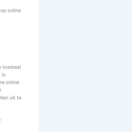
oop online
e toestaat
 is
re online
r
len uit te
.