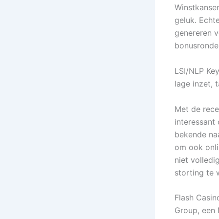
Winstkansen 
geluk. Echt
genereren v
bonusronde
LSI/NLP Keyw
lage inzet, t
Met de rece
interessant 
bekende naa
om ook onli
niet volledi
storting te
Flash Casin
Group, een 