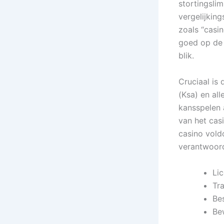
stortingslim
vergelijkin
zoals “casin
goed op de 
blik.
Cruciaal is 
(Ksa) en all
kansspelen 
van het cas
casino voldo
verantwoord
Lic
Tr
Be
Be