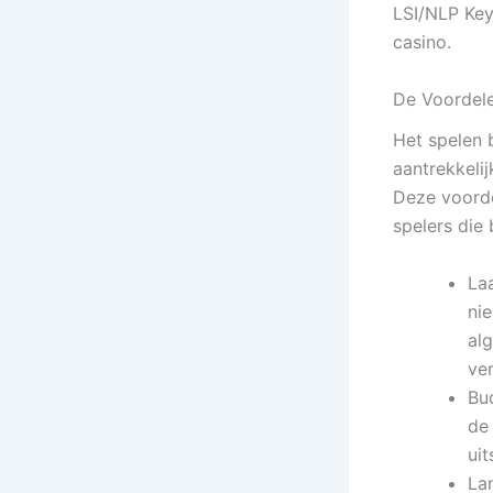
LSI/NLP Keyw
casino.
De Voordele
Het spelen b
aantrekkeli
Deze voorde
spelers die
La
nie
al
ver
Bu
de
ui
La