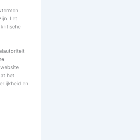
ektermen
ijn. Let
kritische
lautoriteit
ne
 website
dat het
rlijkheid en