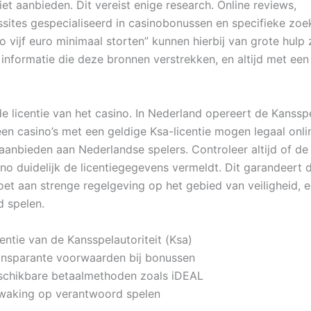
iet aanbieden. Dit vereist enige research. Online reviews,
gssites gespecialiseerd in casinobonussen en specifieke zo
o vijf euro minimaal storten” kunnen hierbij van grote hulp z
informatie die deze bronnen verstrekken, en altijd met een 
de licentie van het casino. In Nederland opereert de Kansspe
een casino’s met een geldige Ksa-licentie mogen legaal onli
aanbieden aan Nederlandse spelers. Controleer altijd of de
ino duidelijk de licentiegegevens vermeldt. Dit garandeert 
et aan strenge regelgeving op het gebied van veiligheid, ee
 spelen.
entie van de Kansspelautoriteit (Ksa)
ansparante voorwaarden bij bonussen
schikbare betaalmethoden zoals iDEAL
waking op verantwoord spelen