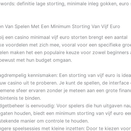
ords: definitie lage storting, minimale inleg gokken, euro 
n Van Spelen Met Een Minimum Storting Van Vijf Euro
ij een casino minimaal vijf euro storten brengt een aantal
jke voordelen met zich mee, vooral voor een specifieke gro
len maken het een populaire keuze voor zowel beginners a
 bewust met hun budget omgaan.
agdrempelig kennismaken: Een storting van vijf euro is ide
uw casino uit te proberen. Je kunt de spellen, de interface
gemene sfeer ervaren zonder je meteen aan een grote financ
bintenis te binden.
dgetbeheer is eenvoudig: Voor spelers die hun uitgaven nau
 gaten houden, biedt een minimum storting van vijf euro ee
tstekende manier om controle te houden.
ngere speelsessies met kleine inzetten: Door te kiezen voor