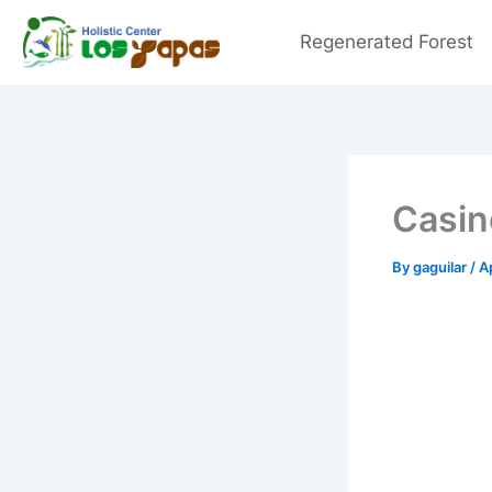
Skip
to
Regenerated Forest
content
Casin
By
gaguilar
/
A