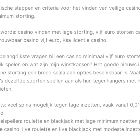
ische stappen en criteria voor het vinden van veilige casin
nimum storting.
words: casino vinden met lage storting, vijf euro storten c
ouwbaar casino vijf euro, Ksa licentie casino.
elangrijkste vragen bij een casino minimaal vijf euro storte
 ik spelen en wat zijn mijn winstkansen? Het goede nieuws i
ine storting een breed scala aan opties beschikbaar is. Vaa
’s dezelfde soorten spellen aan als hun tegenhangers met 
ieten.
ts: veel spins mogelijk tegen lage inzetten, vaak vanaf 0,01
o.
felspellen: roulette en blackjack met lage minimuminzetten 
e casino: live roulette en live blackjack met modeste inzett