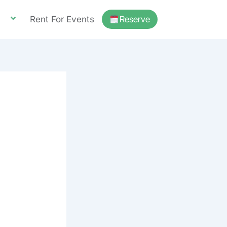
Rent For Events
Reserve