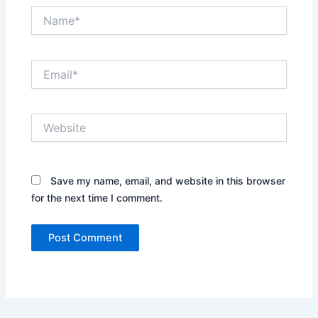
Name*
Email*
Website
Save my name, email, and website in this browser
for the next time I comment.