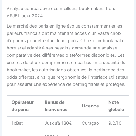
Analyse comparative des meilleurs bookmakers hors
ARJEL pour 2024
Le marché des paris en ligne évolue constamment et les
parieurs français ont maintenant accès d’un vaste choix
d’options pour effectuer leurs paris. Choisir un bookmaker
hors arjel adapté à ses besoins demande une analyse
comparative des différentes plateformes disponibles. Les
critères de choix comprennent en particulier la sécurité du
bookmaker, les autorisations obtenues, la pertinence des
odds offertes, ainsi que l’ergonomie de l’interface utilisateur
pour assurer une expérience de betting fiable et protégée.
Opérateur
Bonus de
Note
Licence
de paris
bienvenue
globale
1xBet
Jusqu’à 130€
Curaçao
9.2/10