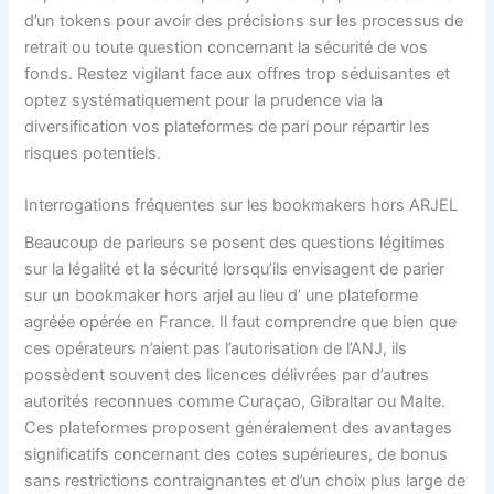
d’un tokens pour avoir des précisions sur les processus de
retrait ou toute question concernant la sécurité de vos
fonds. Restez vigilant face aux offres trop séduisantes et
optez systématiquement pour la prudence via la
diversification vos plateformes de pari pour répartir les
risques potentiels.
Interrogations fréquentes sur les bookmakers hors ARJEL
Beaucoup de parieurs se posent des questions légitimes
sur la légalité et la sécurité lorsqu’ils envisagent de parier
sur un bookmaker hors arjel au lieu d’ une plateforme
agréée opérée en France. Il faut comprendre que bien que
ces opérateurs n’aient pas l’autorisation de l’ANJ, ils
possèdent souvent des licences délivrées par d’autres
autorités reconnues comme Curaçao, Gibraltar ou Malte.
Ces plateformes proposent généralement des avantages
significatifs concernant des cotes supérieures, de bonus
sans restrictions contraignantes et d’un choix plus large de