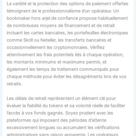
La variété et la protection des options de paiement offertes
témoignent de le professionnalisme d’un opérateur. Un
bookmaker hors arjel de confiance propose habituellement
de nombreuses moyens de financement et de retrait
incluant les cartes bancaires, les portefeuilles électroniques
comme Skrill ou Neteller, les transferts bancaires et
occasionnellement les cryptomonnaies. Vérifiez
attentivement les frais potentiels liés à chaque opération,
les montants minimums et maximums permis, et
également les temps de traitement communiqués pour
chaque méthode pour éviter les désagréments lors de vos
retraits.
Les délais de retrait représentent un élément clé pour
évaluer la fiabilité du tokens et sa volonté réelle de faciliter
l’accès à vos fonds gagnés. Soyez prudent avec les
plateformes qui imposent des périodes d’attente
excessivement longues ou accumulent les vérifications
administratives sans raison apparente. Les opérateurs