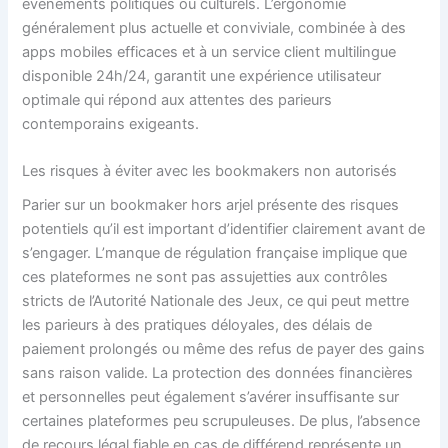
événements politiques ou culturels. L’ergonomie
généralement plus actuelle et conviviale, combinée à des
apps mobiles efficaces et à un service client multilingue
disponible 24h/24, garantit une expérience utilisateur
optimale qui répond aux attentes des parieurs
contemporains exigeants.
Les risques à éviter avec les bookmakers non autorisés
Parier sur un bookmaker hors arjel présente des risques
potentiels qu’il est important d’identifier clairement avant de
s’engager. L’manque de régulation française implique que
ces plateformes ne sont pas assujetties aux contrôles
stricts de l’Autorité Nationale des Jeux, ce qui peut mettre
les parieurs à des pratiques déloyales, des délais de
paiement prolongés ou même des refus de payer des gains
sans raison valide. La protection des données financières
et personnelles peut également s’avérer insuffisante sur
certaines plateformes peu scrupuleuses. De plus, l’absence
de recours légal fiable en cas de différend représente un