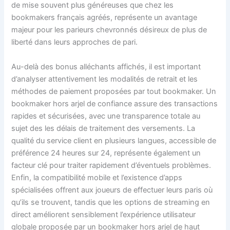
de mise souvent plus généreuses que chez les
bookmakers français agréés, représente un avantage
majeur pour les parieurs chevronnés désireux de plus de
liberté dans leurs approches de pari.
Au-delà des bonus alléchants affichés, il est important
d’analyser attentivement les modalités de retrait et les
méthodes de paiement proposées par tout bookmaker. Un
bookmaker hors arjel de confiance assure des transactions
rapides et sécurisées, avec une transparence totale au
sujet des les délais de traitement des versements. La
qualité du service client en plusieurs langues, accessible de
préférence 24 heures sur 24, représente également un
facteur clé pour traiter rapidement d’éventuels problèmes.
Enfin, la compatibilité mobile et l’existence d’apps
spécialisées offrent aux joueurs de effectuer leurs paris où
qu’ils se trouvent, tandis que les options de streaming en
direct améliorent sensiblement l’expérience utilisateur
globale proposée par un bookmaker hors arjel de haut