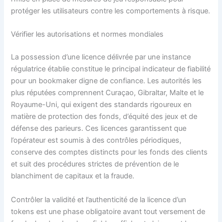
protéger les utilisateurs contre les comportements à risque.
Vérifier les autorisations et normes mondiales
La possession d’une licence délivrée par une instance
régulatrice établie constitue le principal indicateur de fiabilité
pour un bookmaker digne de confiance. Les autorités les
plus réputées comprennent Curaçao, Gibraltar, Malte et le
Royaume-Uni, qui exigent des standards rigoureux en
matière de protection des fonds, d’équité des jeux et de
défense des parieurs. Ces licences garantissent que
l’opérateur est soumis à des contrôles périodiques,
conserve des comptes distincts pour les fonds des clients
et suit des procédures strictes de prévention de le
blanchiment de capitaux et la fraude.
Contrôler la validité et l’authenticité de la licence d’un
tokens est une phase obligatoire avant tout versement de