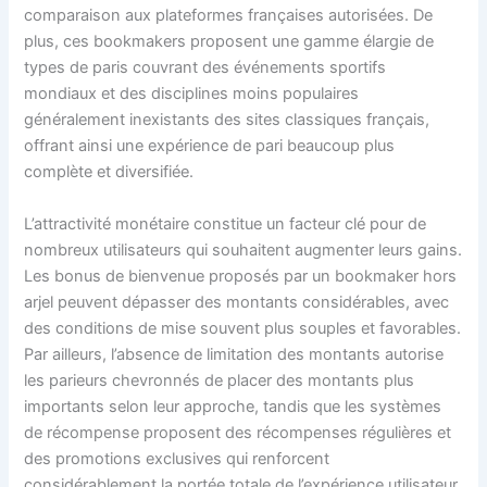
comparaison aux plateformes françaises autorisées. De
plus, ces bookmakers proposent une gamme élargie de
types de paris couvrant des événements sportifs
mondiaux et des disciplines moins populaires
généralement inexistants des sites classiques français,
offrant ainsi une expérience de pari beaucoup plus
complète et diversifiée.
L’attractivité monétaire constitue un facteur clé pour de
nombreux utilisateurs qui souhaitent augmenter leurs gains.
Les bonus de bienvenue proposés par un bookmaker hors
arjel peuvent dépasser des montants considérables, avec
des conditions de mise souvent plus souples et favorables.
Par ailleurs, l’absence de limitation des montants autorise
les parieurs chevronnés de placer des montants plus
importants selon leur approche, tandis que les systèmes
de récompense proposent des récompenses régulières et
des promotions exclusives qui renforcent
considérablement la portée totale de l’expérience utilisateur