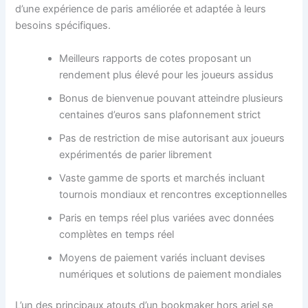
d’une expérience de paris améliorée et adaptée à leurs
besoins spécifiques.
Meilleurs rapports de cotes proposant un
rendement plus élevé pour les joueurs assidus
Bonus de bienvenue pouvant atteindre plusieurs
centaines d’euros sans plafonnement strict
Pas de restriction de mise autorisant aux joueurs
expérimentés de parier librement
Vaste gamme de sports et marchés incluant
tournois mondiaux et rencontres exceptionnelles
Paris en temps réel plus variées avec données
complètes en temps réel
Moyens de paiement variés incluant devises
numériques et solutions de paiement mondiales
L’un des principaux atouts d’un bookmaker hors arjel se