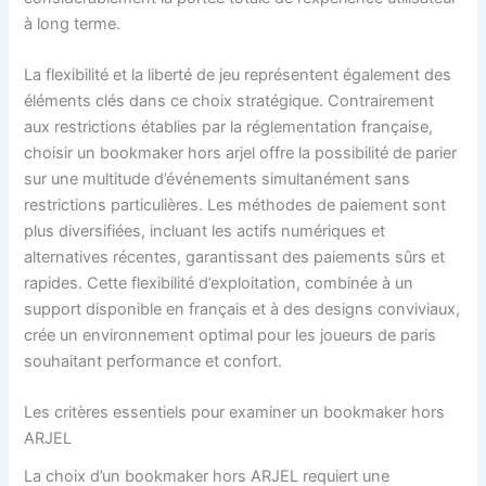
à long terme.
La flexibilité et la liberté de jeu représentent également des
éléments clés dans ce choix stratégique. Contrairement
aux restrictions établies par la réglementation française,
choisir un bookmaker hors arjel offre la possibilité de parier
sur une multitude d’événements simultanément sans
restrictions particulières. Les méthodes de paiement sont
plus diversifiées, incluant les actifs numériques et
alternatives récentes, garantissant des paiements sûrs et
rapides. Cette flexibilité d’exploitation, combinée à un
support disponible en français et à des designs conviviaux,
crée un environnement optimal pour les joueurs de paris
souhaitant performance et confort.
Les critères essentiels pour examiner un bookmaker hors
ARJEL
La choix d’un bookmaker hors ARJEL requiert une