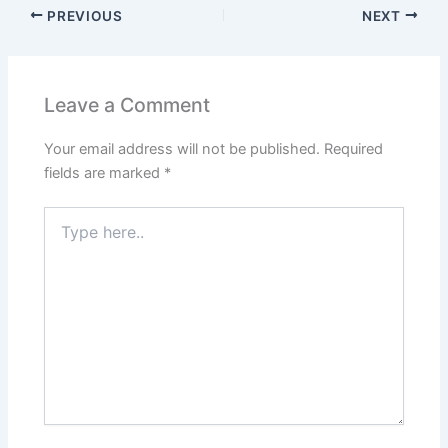
PREVIOUS
NEXT
Leave a Comment
Your email address will not be published.
Required
fields are marked
*
Type
here..