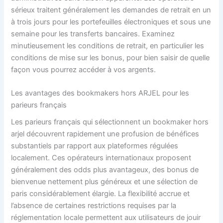
sérieux traitent généralement les demandes de retrait en un
à trois jours pour les portefeuilles électroniques et sous une
semaine pour les transferts bancaires. Examinez
minutieusement les conditions de retrait, en particulier les
conditions de mise sur les bonus, pour bien saisir de quelle
façon vous pourrez accéder à vos argents.
Les avantages des bookmakers hors ARJEL pour les
parieurs français
Les parieurs français qui sélectionnent un bookmaker hors
arjel découvrent rapidement une profusion de bénéfices
substantiels par rapport aux plateformes régulées
localement. Ces opérateurs internationaux proposent
généralement des odds plus avantageux, des bonus de
bienvenue nettement plus généreux et une sélection de
paris considérablement élargie. La flexibilité accrue et
l’absence de certaines restrictions requises par la
réglementation locale permettent aux utilisateurs de jouir