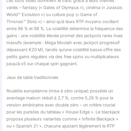
Les slots vidéo dominent le trafic grâce à leurs thèmes
variés – fantasy (« Gates of Olympus »), cinéma (« Jurassic
World™ Evolution ») ou culture pop (« Game of
Thrones™ Slots ») – ainsi qu’à leurs RTP moyens oscillant
entre 96 % et 98 %. La volatilité détermine la fréquence des
gains : une volatilité élevée promet des jackpots rares mais
massifs (exemple : Mega Moolah avec jackpot progressif
dépassant €20 M), tandis qu’une volatilité basse offre des
petits gains réguliers via des free spins ou multiplicateurs
jusqu’à x5 sur chaque spin gagnant.
Jeux de table traditionnels
Roulette européenne (mise à zéro unique) possède un
avantage maison réduit à 2,7 %, contre 5,26 % pour la
version américaine avec double zéro – un critère crucial
pour les puristes du tableau « House Edge ». Le blackjack
propose plusieurs variantes comme « Infinite Blackjack »
ou « Spanish 21 », chacune ajustant légèrement le RTP