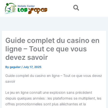
Skip
to
content
Guide complet du casino en
ligne – Tout ce que vous
devez savoir
By
gaguilar
/
July 17, 2025
Guide complet du casino en ligne – Tout ce que vous devez
savoir
Le jeu en ligne connaît une explosion sans précédent
depuis quelques années : les plateformes se multiplient, les
offres promotionnelles sont plus alléchantes et la