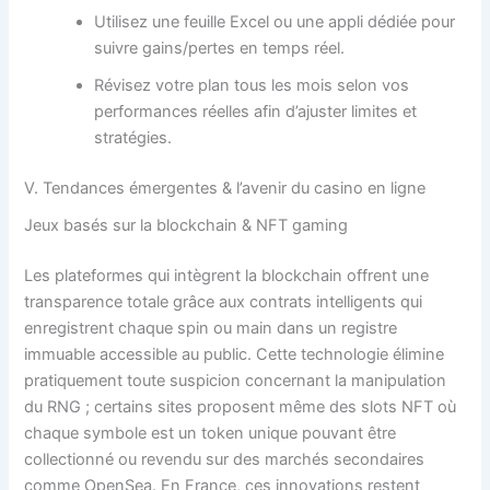
Utilisez une feuille Excel ou une appli dédiée pour
suivre gains/pertes en temps réel.
Révisez votre plan tous les mois selon vos
performances réelles afin d’ajuster limites et
stratégies.
V. Tendances émergentes & l’avenir du casino en ligne
Jeux basés sur la blockchain & NFT gaming
Les plateformes qui intègrent la blockchain offrent une
transparence totale grâce aux contrats intelligents qui
enregistrent chaque spin ou main dans un registre
immuable accessible au public. Cette technologie élimine
pratiquement toute suspicion concernant la manipulation
du RNG ; certains sites proposent même des slots NFT où
chaque symbole est un token unique pouvant être
collectionné ou revendu sur des marchés secondaires
comme OpenSea. En France, ces innovations restent