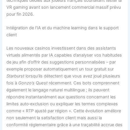
techniques dédiés aux joueurs français souhaitant tester la
VR gaming avant son lancement commercial massif prévu
pour fin 2026.
Intégration de l’IA et du machine learning dans le support
client
Les nouveaux casinos investissent dans des assistants
virtuels alimentés par IA capables d’analyser vos habitudes
de jeu afin d’offrir des suggestions personnalisées – par
exemple proposer automatiquement un tour gratuit sur
Starburst
lorsqu’ils détectent que vous avez joué plusieurs
fois à
Gonzo’s Quest
récemment. Ces bots comprennent
également le langage naturel multilingue ; ils peuvent
répondre instantanément aux questions concernant les
limites auto‑exclusion ou expliquer les termes complexes
comme « RTP ajusté par région ». Cette évolution améliore
non seulement la satisfaction client mais aussi la
conformité réglementaire grâce à une traçabilité accrue des