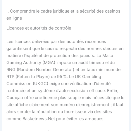
I. Comprendre le cadre juridique et la sécurité des casinos
en ligne
Licences et autorités de contrôle
Les licences délivrées par des autorités reconnues
garantissent que le casino respecte des normes strictes en
matière d’équité et de protection des joueurs. La Malta
Gaming Authority (MGA) impose un audit trimestriel du
RNG (Random Number Generator) et un taux minimum de
RTP (Return to Player) de 95 %. Le UK Gambling
Commission (UKGC) exige une vérification d’identité
renforcée et un système d’auto‑exclusion efficace. Enfin,
Curaçao offre une licence plus souple mais nécessite que le
site affiche clairement son numéro d’enregistrement ; il faut
alors scruter la réputation du fournisseur via des sites
comme Basketnews.Net pour éviter les arnaques.