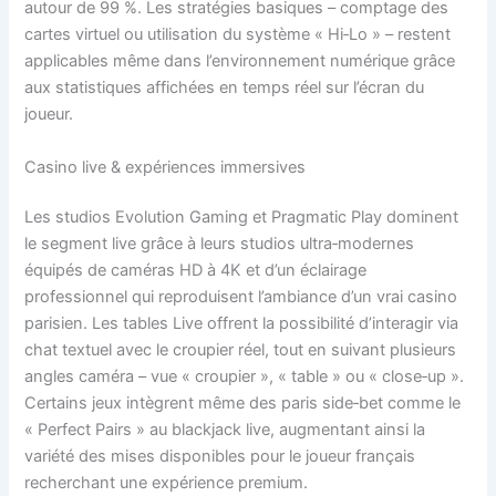
autour de 99 %. Les stratégies basiques – comptage des
cartes virtuel ou utilisation du système « Hi‑Lo » – restent
applicables même dans l’environnement numérique grâce
aux statistiques affichées en temps réel sur l’écran du
joueur.
Casino live & expériences immersives
Les studios Evolution Gaming et Pragmatic Play dominent
le segment live grâce à leurs studios ultra‑modernes
équipés de caméras HD à 4K et d’un éclairage
professionnel qui reproduisent l’ambiance d’un vrai casino
parisien. Les tables Live offrent la possibilité d’interagir via
chat textuel avec le croupier réel, tout en suivant plusieurs
angles caméra – vue « croupier », « table » ou « close‑up ».
Certains jeux intègrent même des paris side‑bet comme le
« Perfect Pairs » au blackjack live, augmentant ainsi la
variété des mises disponibles pour le joueur français
recherchant une expérience premium.