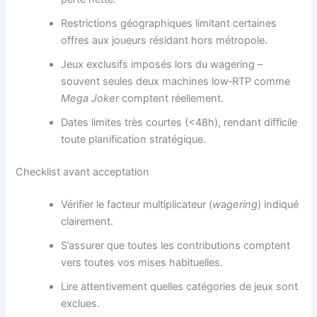
Restrictions géographiques limitant certaines
offres aux joueurs résidant hors métropole.
Jeux exclusifs imposés lors du wagering –
souvent seules deux machines low‑RTP comme
Mega Joker
comptent réellement.
Dates limites très courtes (<48h), rendant difficile
toute planification stratégique.
Checklist avant acceptation
Vérifier le facteur multiplicateur (
wagering
) indiqué
clairement.
S’assurer que toutes les contributions comptent
vers toutes vos mises habituelles.
Lire attentivement quelles catégories de jeux sont
exclues.