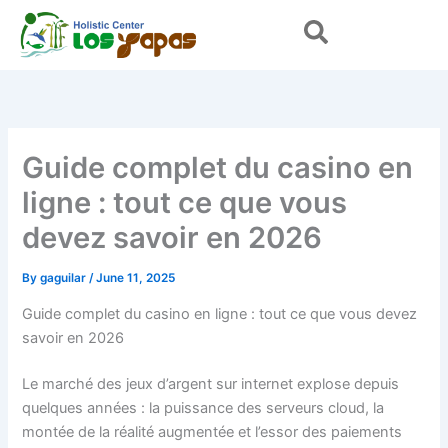
Skip
to
content
Guide complet du casino en
ligne : tout ce que vous
devez savoir en 2026
By
gaguilar
/
June 11, 2025
Guide complet du casino en ligne : tout ce que vous devez
savoir en 2026
Le marché des jeux d’argent sur internet explose depuis
quelques années : la puissance des serveurs cloud, la
montée de la réalité augmentée et l’essor des paiements