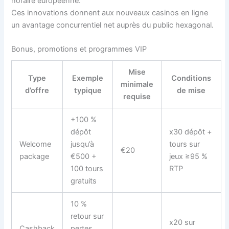
horaire européenne.
Ces innovations donnent aux nouveaux casinos en ligne
un avantage concurrentiel net auprès du public hexagonal.
Bonus, promotions et programmes VIP
Mise
Type
Exemple
Conditions
minimale
d’offre
typique
de mise
requise
+100 %
dépôt
x30 dépôt +
Welcome
jusqu’à
tours sur
€20
package
€500 +
jeux ≥95 %
100 tours
RTP
gratuits
10 %
retour sur
x20 sur
Cashback
pertes