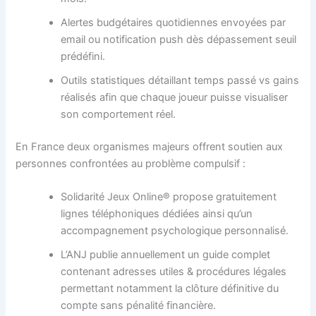
Alertes budgétaires quotidiennes envoyées par
email ou notification push dès dépassement seuil
prédéfini.
Outils statistiques détaillant temps passé vs gains
réalisés afin que chaque joueur puisse visualiser
son comportement réel.
En France deux organismes majeurs offrent soutien aux
personnes confrontées au problème compulsif :
Solidarité Jeux Online® propose gratuitement
lignes téléphoniques dédiées ainsi qu’un
accompagnement psychologique personnalisé.
L’ANJ publie annuellement un guide complet
contenant adresses utiles & procédures légales
permettant notamment la clôture définitive du
compte sans pénalité financière.