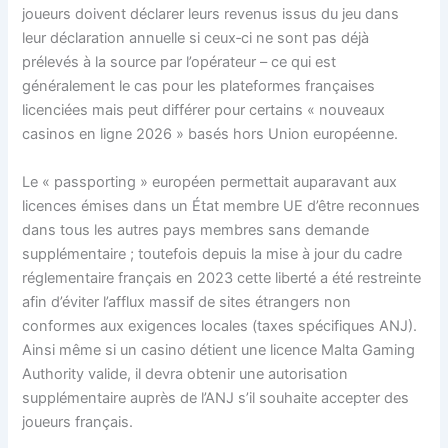
joueurs doivent déclarer leurs revenus issus du jeu dans
leur déclaration annuelle si ceux‑ci ne sont pas déjà
prélevés à la source par l’opérateur – ce qui est
généralement le cas pour les plateformes françaises
licenciées mais peut différer pour certains « nouveaux
casinos en ligne 2026 » basés hors Union européenne.
Le « passporting » européen permettait auparavant aux
licences émises dans un État membre UE d’être reconnues
dans tous les autres pays membres sans demande
supplémentaire ; toutefois depuis la mise à jour du cadre
réglementaire français en 2023 cette liberté a été restreinte
afin d’éviter l’afflux massif de sites étrangers non
conformes aux exigences locales (taxes spécifiques ANJ).
Ainsi même si un casino détient une licence Malta Gaming
Authority valide, il devra obtenir une autorisation
supplémentaire auprès de l’ANJ s’il souhaite accepter des
joueurs français.