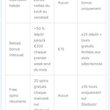
Aucun
bonus
hebdo
nettes du
uniquement
lundi au
vendredi
+50 %
dépôt
x25 dépôt +
jusqu’à
tours
Reload
€200
gratuits
bonus
€15
chaque
limitées aux
mensuel
premier
slots
week‑end
sélectionnés
du mois
20 spins
gratuits
x35 tours
Free
chaque
uniquement
spins
Aucun
mercredi
sur
récurrents
sur
Starburst