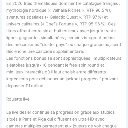
En 2026 trois thématiques dominent le catalogue français :
mythologie nordique (« Valhalla Riches », RTP 96,5 %),
aventures spatiales (« Galactic Quest », RTP 97 %) et
univers culinaires (« Chef’s Fortune », RTP 95‑96 %). Ces
titres offrent entre six et huit rouleaux avec jusqu’à trente
lignes gagnantes simultanées ; certains intègrent même
des mécanismes “cluster pays” où chaque groupe adjacent
déclenche une cascade supplémentaire.
Les fonctions bonus se sont sophisti­quées : multiplicateurs
aléatoires jusqu’à×10 pendant le free‑spin round et
mini‑jeux interactifs où il faut choisir entre différents
ingrédients pour débloquer un jackpot progressif pouvant
dépasser €1 million.
Roulette live
Le live dealer continue sa progression grâce aux studios
situés à Paris et Riga qui diffusent en ultra‑HD avec
caméras multiples permettant aux joueurs de voir chaque