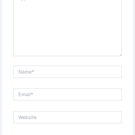
Name*
Email*
Website