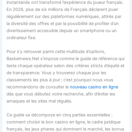
instantanés ont transformé l’expérience du joueur français.
En 2026, plus de six millions de Français déclarent jouer
régulièrement sur des plateformes numériques, attirés par
la diversité des offres et par la possibilité de profiter d’un
divertissement accessible depuis un smartphone ou un
ordinateur fixe.
Pour s’y retrouver parmi cette multitude d’options,
Basketnews.Net s’impose comme le guide de référence qui
teste chaque opérateur selon des critères stricts d’équité et
de transparence. Vous y trouverez chaque jour les
classements les plus à jour ; c’est pourquoi nous vous
recommandons de consulter le
nouveau casino en ligne
dès que vous débutez votre recherche, afin d’éviter les
arnaques et les sites mal régulés.
Ce guide se décompose en cinq parties essentielles :
comment choisir le bon casino en ligne, le cadre juridique
français, les jeux phares qui dominent le marché, les bonus