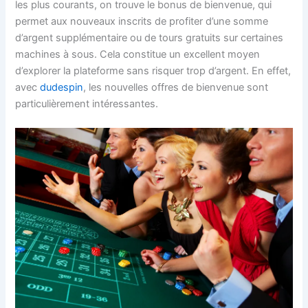
les plus courants, on trouve le bonus de bienvenue, qui
permet aux nouveaux inscrits de profiter d’une somme
d’argent supplémentaire ou de tours gratuits sur certaines
machines à sous. Cela constitue un excellent moyen
d’explorer la plateforme sans risquer trop d’argent. En effet,
avec
dudespin
, les nouvelles offres de bienvenue sont
particulièrement intéressantes.