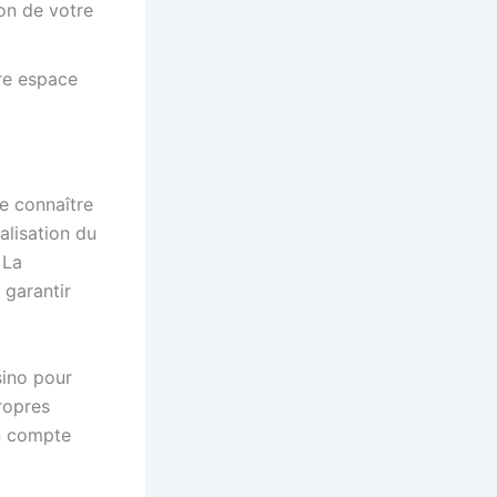
ion de votre
re espace
de connaître
alisation du
 La
 garantir
ino pour
ropres
en compte