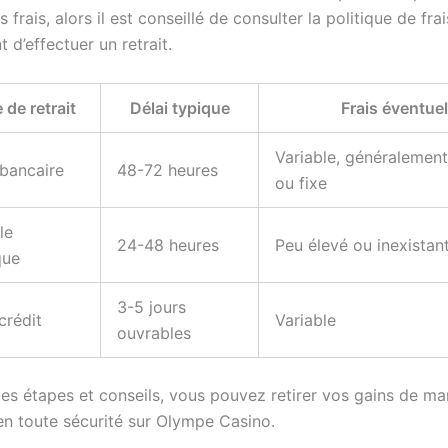
s frais, alors il est conseillé de consulter la politique de fr
 d’effectuer un retrait.
de retrait
Délai typique
Frais éventue
Variable, généralement
bancaire
48-72 heures
ou fixe
le
24-48 heures
Peu élevé ou inexistan
que
3-5 jours
crédit
Variable
ouvrables
ces étapes et conseils, vous pouvez retirer vos gains de ma
 en toute sécurité sur Olympe Casino.