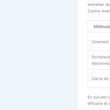
entraîner de
Casino avant
Méthode 
Virement 
Portefeuil
électroni
Carte de 
En suivant 
efficace et