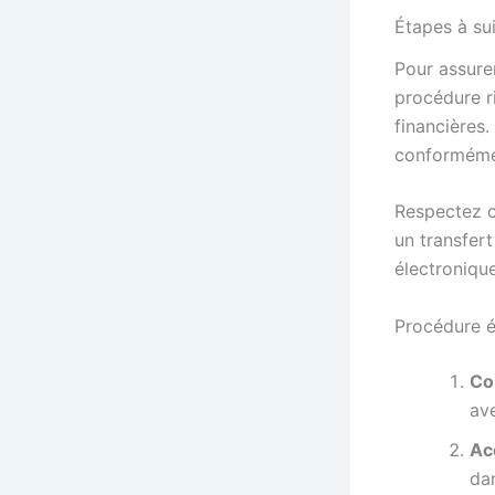
Étapes à su
Pour assurer
procédure r
financières.
conformémen
Respectez c
un transfer
électronique
Procédure é
Co
ave
Ac
da