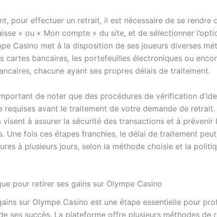
, pour effectuer un retrait, il est nécessaire de se rendre 
isse » ou « Mon compte » du site, et de sélectionner l’opti
ympe Casino met à la disposition de ses joueurs diverses mé
es cartes bancaires, les portefeuilles électroniques ou encor
ancaires, chacune ayant ses propres délais de traitement.
 important de noter que des procédures de vérification d’ide
e requises avant le traitement de votre demande de retrait.
s visent à assurer la sécurité des transactions et à prévenir 
. Une fois ces étapes franchies, le délai de traitement peu
res à plusieurs jours, selon la méthode choisie et la politi
que pour retirer ses gains sur Olympe Casino
gains sur Olympe Casino est une étape essentielle pour prof
de ses succès. La plateforme offre plusieurs méthodes de r