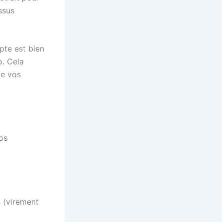
ssus
pte est bien
o. Cela
de vos
os
 (virement