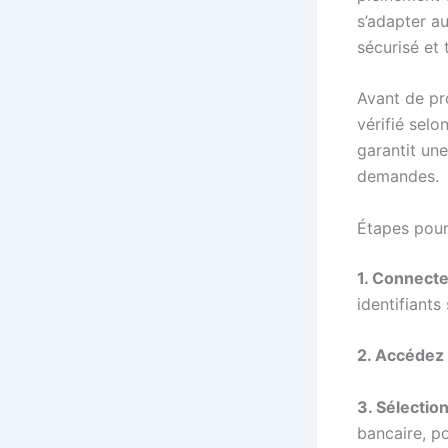
s’adapter a
sécurisé et 
Avant de pro
vérifié sel
garantit une
demandes.
Étapes pour 
1. Connect
identifiants
2. Accédez 
3. Sélectio
bancaire, po