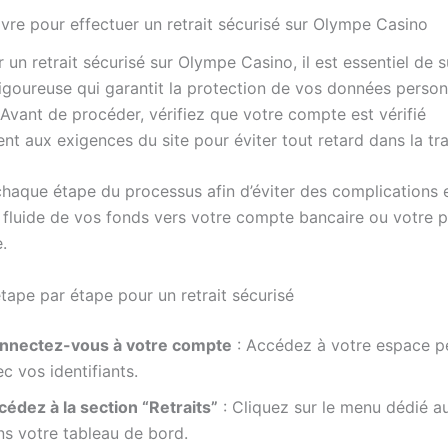
ivre pour effectuer un retrait sécurisé sur Olympe Casino
 un retrait sécurisé sur Olympe Casino, il est essentiel de 
igoureuse qui garantit la protection de vos données person
 Avant de procéder, vérifiez que votre compte est vérifié
t aux exigences du site pour éviter tout retard dans la tra
haque étape du processus afin d’éviter des complications e
t fluide de vos fonds vers votre compte bancaire ou votre p
.
tape par étape pour un retrait sécurisé
nnectez-vous à votre compte
: Accédez à votre espace p
c vos identifiants.
cédez à la section “Retraits”
: Cliquez sur le menu dédié au
ns votre tableau de bord.