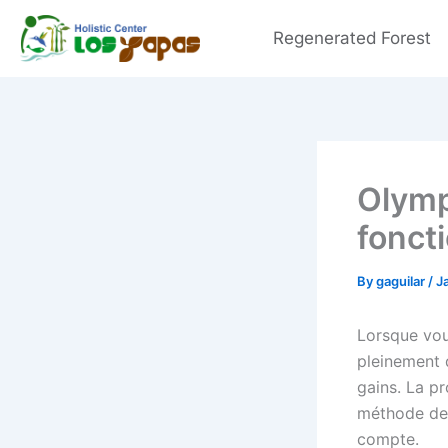
Skip
to
Regenerated Forest
content
Olymp
fonct
By
gaguilar
/
J
Lorsque vou
pleinement 
gains. La pr
méthode de p
compte.