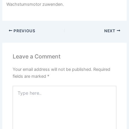
Wachstumsmotor zuwenden.
PREVIOUS
NEXT
Leave a Comment
Your email address will not be published.
Required
fields are marked
*
Type
here..