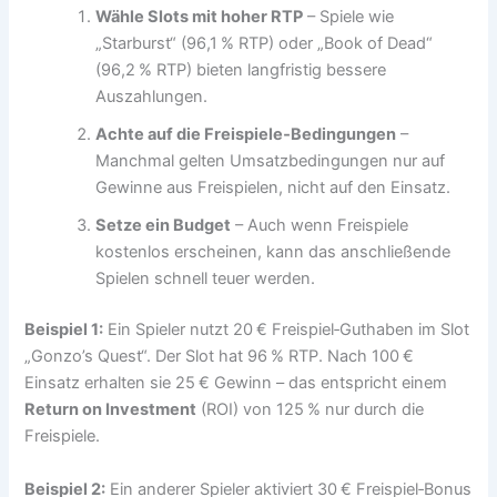
Wähle Slots mit hoher RTP
– Spiele wie
„Starburst“ (96,1 % RTP) oder „Book of Dead“
(96,2 % RTP) bieten langfristig bessere
Auszahlungen.
Achte auf die Freispiele‑Bedingungen
–
Manchmal gelten Umsatzbedingungen nur auf
Gewinne aus Freispielen, nicht auf den Einsatz.
Setze ein Budget
– Auch wenn Freispiele
kostenlos erscheinen, kann das anschließende
Spielen schnell teuer werden.
Beispiel 1:
Ein Spieler nutzt 20 € Freispiel‑Guthaben im Slot
„Gonzo’s Quest“. Der Slot hat 96 % RTP. Nach 100 €
Einsatz erhalten sie 25 € Gewinn – das entspricht einem
Return on Investment
(ROI) von 125 % nur durch die
Freispiele.
Beispiel 2:
Ein anderer Spieler aktiviert 30 € Freispiel‑Bonus