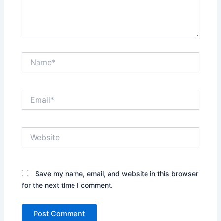
Name*
Email*
Website
Save my name, email, and website in this browser
for the next time I comment.