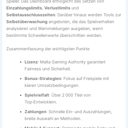
Spieler. Das Dashboard ermöglicht das Setzen von
Einzahlungslimits
,
Verlustlimits
und
Selbstausschlusszeiten
. Darüber hinaus werden Tools zur
Selbstüberwachung
angeboten, die das Spielverhalten
analysieren und Warnmeldungen ausgeben, wenn
bestimmte Schwellenwerte überschritten werden.
Zusammenfassung der wichtigsten Punkte
Lizenz
: Malta Gaming Authority garantiert
Fairness und Sicherheit.
Bonus‑Strategien
: Fokus auf Freispiele mit
klaren Umsatzbedingungen.
Spielvielfalt
: Über 2 000 Titel von
Top‑Entwicklern.
Zahlungen
: Schnelle Ein‑ und Auszahlungen,
breite Auswahl an Methoden.