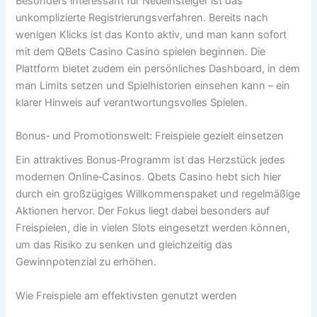
Besonders interessant für Neueinsteiger ist das
unkomplizierte Registrierungsverfahren. Bereits nach
wenigen Klicks ist das Konto aktiv, und man kann sofort
mit dem QBets Casino Casino spielen beginnen. Die
Plattform bietet zudem ein persönliches Dashboard, in dem
man Limits setzen und Spielhistorien einsehen kann – ein
klarer Hinweis auf verantwortungsvolles Spielen.
Bonus‑ und Promotionswelt: Freispiele gezielt einsetzen
Ein attraktives Bonus‑Programm ist das Herzstück jedes
modernen Online‑Casinos. Qbets Casino hebt sich hier
durch ein großzügiges Willkommenspaket und regelmäßige
Aktionen hervor. Der Fokus liegt dabei besonders auf
Freispielen, die in vielen Slots eingesetzt werden können,
um das Risiko zu senken und gleichzeitig das
Gewinnpotenzial zu erhöhen.
Wie Freispiele am effektivsten genutzt werden