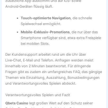
zusätzliche App auskommt und auf iOS‑ sowie
Android‑Geräten flüssig läuft.
Touch‑optimierte Navigation
, die schnelle
Spielwechsel ermöglicht.
Mobile‑Exklusiv‑Promotions
, die nur über das
Smartphone verfügbar sind, etwa extra Freispiele
bei mobilen Slots.
Der Kundensupport arbeitet rund um die Uhr über
Live‑Chat, E‑Mail und Telefon. Anfragen werden meist
innerhalb von 2 Minuten beantwortet. Für dringende
Fragen gibt es zudem ein umfangreiches FAQ, das gängige
Themen wie Einzahlung, Auszahlung, Bonusbedingungen
und Verantwortungsvolles Spielen abdeckt.
Verantwortungsvolles Spielen und Fazit
Qbets Casino
legt großen Wert auf den Schutz seiner