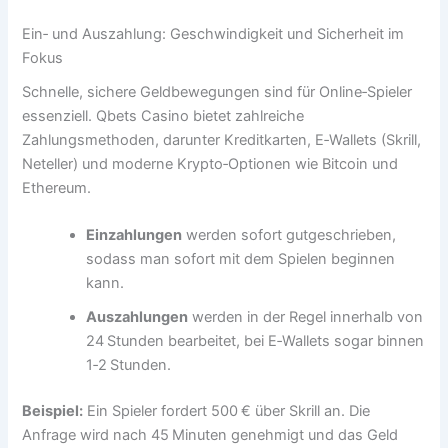
Ein‑ und Auszahlung: Geschwindigkeit und Sicherheit im
Fokus
Schnelle, sichere Geldbewegungen sind für Online‑Spieler
essenziell. Qbets Casino bietet zahlreiche
Zahlungsmethoden, darunter Kreditkarten, E‑Wallets (Skrill,
Neteller) und moderne Krypto‑Optionen wie Bitcoin und
Ethereum.
Einzahlungen
werden sofort gutgeschrieben,
sodass man sofort mit dem Spielen beginnen
kann.
Auszahlungen
werden in der Regel innerhalb von
24 Stunden bearbeitet, bei E‑Wallets sogar binnen
1‑2 Stunden.
Beispiel:
Ein Spieler fordert 500 € über Skrill an. Die
Anfrage wird nach 45 Minuten genehmigt und das Geld