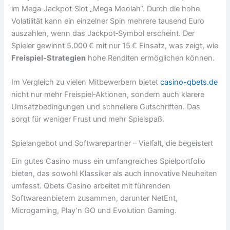
im Mega‑Jackpot‑Slot „Mega Moolah“. Durch die hohe
Volatilität kann ein einzelner Spin mehrere tausend Euro
auszahlen, wenn das Jackpot‑Symbol erscheint. Der
Spieler gewinnt 5.000 € mit nur 15 € Einsatz, was zeigt, wie
Freispiel‑Strategien
hohe Renditen ermöglichen können.
Im Vergleich zu vielen Mitbewerbern bietet
casino-qbets.de
nicht nur mehr Freispiel‑Aktionen, sondern auch klarere
Umsatzbedingungen und schnellere Gutschriften. Das
sorgt für weniger Frust und mehr Spielspaß.
Spielangebot und Softwarepartner – Vielfalt, die begeistert
Ein gutes Casino muss ein umfangreiches Spielportfolio
bieten, das sowohl Klassiker als auch innovative Neuheiten
umfasst. Qbets Casino arbeitet mit führenden
Softwareanbietern zusammen, darunter NetEnt,
Microgaming, Play’n GO und Evolution Gaming.