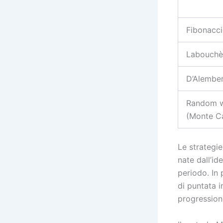
Fibonacci
Labouchè
D’Alembe
Random 
(Monte Ca
Le strategi
nate dall’id
periodo. In 
di puntata i
progressione