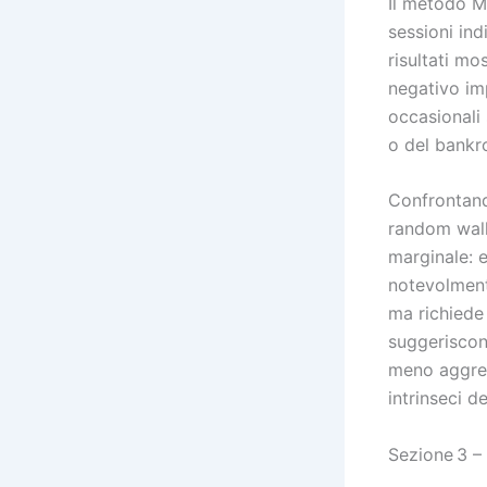
Il metodo M
sessioni ind
risultati mo
negativo im
occasionali 
o del bankro
Confrontand
random walk
marginale: e
notevolment
ma richiede 
suggeriscon
meno aggress
intrinseci de
Sezione 3 – 