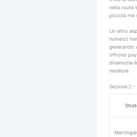
nella ruota
piccola ma 
Un altro as
numero) hann
generando v
offrono pay
dinamiche è 
natalizie.
Sezione 2 – 
Strat
Martingal