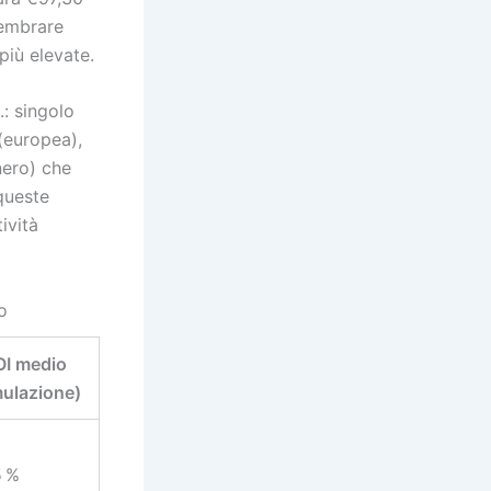
sembrare
più elevate.
: singolo
(europea),
nero) che
queste
ività
o
OI medio
mulazione)
5 %