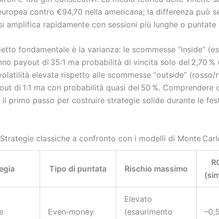
 europea contro €94,70 nella americana; la differenza può 
si amplifica rapidamente con sessioni più lunghe o puntate 
petto fondamentale è la varianza: le scommesse “inside” (es.
o payout di 35:1 ma probabilità di vincita solo del 2,70 % 
olatilità elevata rispetto alle scommesse “outside” (rosso/
out di 1:1 ma con probabilità quasi del 50 %. Comprendere 
il primo passo per costruire strategie solide durante le fest
Strategie classiche a confronto con i modelli di Monte Carl
R
egia
Tipo di puntata
Rischio massimo
(si
Elevato
e
Even‑money
(esaurimento
–0,