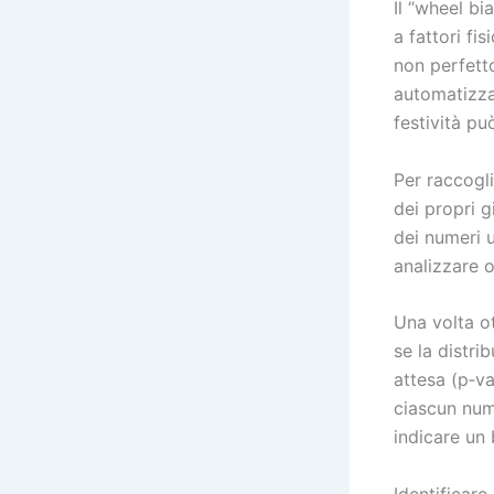
Il “wheel bi
a fattori fi
non perfetto
automatizzat
festività pu
Per raccogli
dei propri 
dei numeri u
analizzare o
Una volta ot
se la distri
attesa (p‑va
ciascun num
indicare un 
Identificare