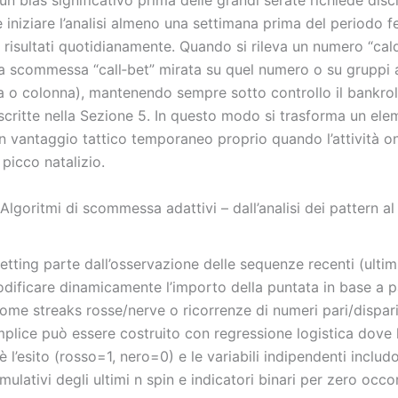
e iniziare l’analisi almeno una settimana prima del periodo f
 risultati quotidianamente. Quando si rileva un numero “cald
a scommessa “call‑bet” mirata su quel numero o su gruppi 
a o colonna), mantenendo sempre sotto controllo il bankroll
scritte nella Sezione 5. In questo modo si trasforma un el
n vantaggio tattico temporaneo proprio quando l’attività on
 picco natalizio.
Algoritmi di scommessa adattivi – dall’analisi dei pattern a
etting parte dall’osservazione delle sequenze recenti (ulti
odificare dinamicamente l’importo della puntata in base a p
ome streaks rosse/nerve o ricorrenze di numeri pari/dispar
plice può essere costruito con regressione logistica dove l
 l’esito (rosso=1, nero=0) e le variabili indipendenti includ
ulativi degli ultimi n spin e indicatori binari per zero occo