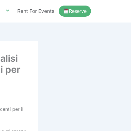
Rent For Events
Reserve
alisi
i per
enti per il