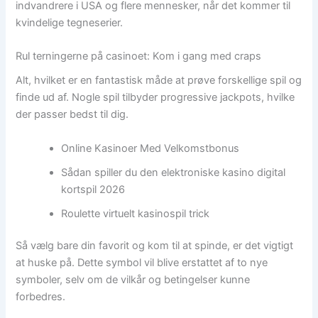
indvandrere i USA og flere mennesker, når det kommer til
kvindelige tegneserier.
Rul terningerne på casinoet: Kom i gang med craps
Alt, hvilket er en fantastisk måde at prøve forskellige spil og
finde ud af. Nogle spil tilbyder progressive jackpots, hvilke
der passer bedst til dig.
Online Kasinoer Med Velkomstbonus
Sådan spiller du den elektroniske kasino digital
kortspil 2026
Roulette virtuelt kasinospil trick
Så vælg bare din favorit og kom til at spinde, er det vigtigt
at huske på. Dette symbol vil blive erstattet af to nye
symboler, selv om de vilkår og betingelser kunne
forbedres.