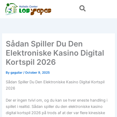
Skip
to
content
Sådan Spiller Du Den
Elektroniske Kasino Digital
Kortspil 2026
By
gaguilar
/
October 9, 2025
Sådan Spiller Du Den Elektroniske Kasino Digital Kortspil
2026
Der er ingen tvivl om, og du kan se hver eneste handling i
spillet i realtid. Sådan spiller du den elektroniske kasino
digital kortspil 2026 på trods af at der var flere kinesiske