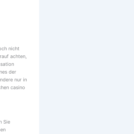
och nicht
rauf achten,
nsation
enes der
ndere nur in
schen casino
n Sie
nen