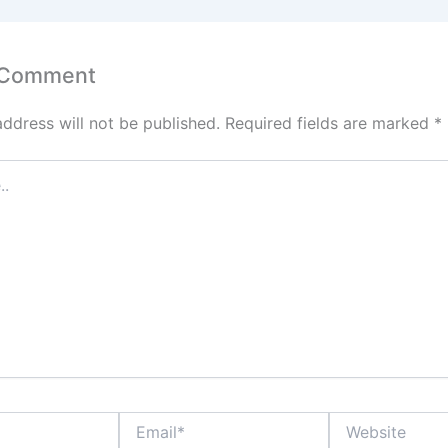
 Comment
address will not be published.
Required fields are marked
*
Email*
Website