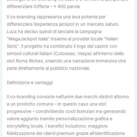
differenziare l’offerta – ≈ 400 parole
Il co‑branding rappresenta una leva potente per
differenziare l’esperienza jackpot in un mercato saturo.
Luca ha deciso quindi di lanciare la campagna
“MegaJackpot Italia” insieme al provider locale “Italian
Slots”. Il progetto ha combinato il logo del casinò con
simboli culturali italiani (Colosseo, Vespa) all’interno della
slot
Roma Riches
, creando una narrazione immersiva che
parla direttamente al pubblico nazionale.
Definizione e vantaggi
Il co‑branding consiste nell’unire due marchi distinti attorno
a un prodotto comune – in questo caso una slot
progressive – condividendo costi licenziari ma generando
valore aggiunto tramite personalizzazione grafica e
storytelling locale. I benefici includono: maggiore
fidelizzazione dei clienti premium grazie all’identificazione