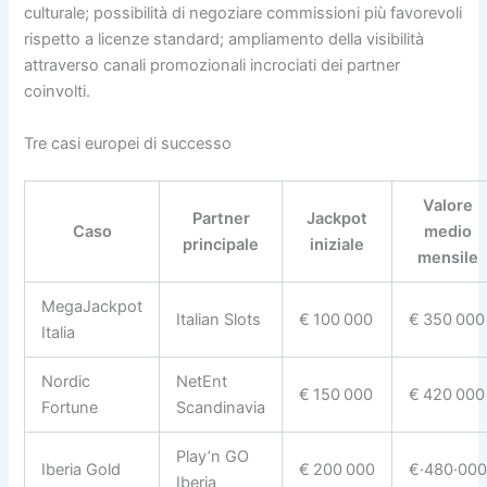
culturale; possibilità di negoziare commissioni più favorevoli
rispetto a licenze standard; ampliamento della visibilità
attraverso canali promozionali incrociati dei partner
coinvolti.
Tre casi europei di successo
Valore
Partner
Jackpot
Caso
medio
principale
iniziale
mensile
MegaJackpot
Italian Slots
€ 100 000
€ 350 000
Italia
Nordic
NetEnt
€ 150 000
€ 420 000
Fortune
Scandinavia
Play’n GO
Iberia Gold
€ 200 000
€·480·00
Iberia