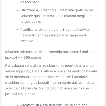
dell’accordo;
Utilizzare A/B testing su creatività grafiche per
valutare quale mix culturale risuona meglio col
target locale;
Pianificare rollout stagionali legati a festività
nazionali per massimizzare l’engagement
emotivo.
Misurare l’efficacia delle partnership attraverso i dati sui
jackpot – ≈ 395 parole
Per valutare se le alleanze stanno realmente generando
valore aggiunto, Luca si affida a una suite analitica basata
su BI dashboards personalizzate e modelli predittivi
machine learning sviluppati internamente dal team data
science dell’azienda. Gli indicatori chiave specifici per i
jackpot includono:
Jackpot Hit Rate
(percentuale di spin che