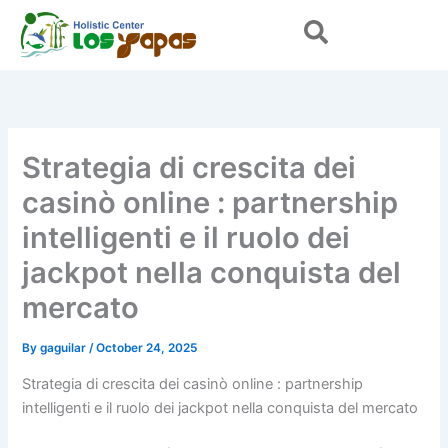
Skip
to
content
Strategia di crescita dei
casinò online : partnership
intelligenti e il ruolo dei
jackpot nella conquista del
mercato
By
gaguilar
/
October 24, 2025
Strategia di crescita dei casinò online : partnership
intelligenti e il ruolo dei jackpot nella conquista del mercato