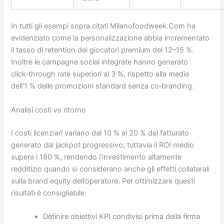
In tutti gli esempi sopra citati Milanofoodweek.Com ha
evidenziato come la personalizzazione abbia incrementato
il tasso di retention dei giocatori premium del 12–15 %.
Inoltre le campagne social integrate hanno generato
click‑through rate superiori al 3 %, rispetto alla media
dell’1 % delle promozioni standard senza co‑branding.
Analisi costi vs ritorno
I costi licenziari variano dal 10 % al 20 % del fatturato
generato dal jackpot progressivo; tuttavia il ROI medio
supera i 180 %, rendendo l’investimento altamente
redditizio quando si considerano anche gli effetti collaterali
sulla brand equity dell’operatore. Per ottimizzare questi
risultati è consigliabile:
Definire obiettivi KPI condivisi prima della firma