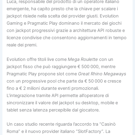
Luca, responsabile del prodotto di un operatore italiano
emergente, ha capito presto che la chiave per scalare i
jackpot risiede nella scelta dei provider giusti. Evolution
Gaming e Pragmatic Play dominano il mercato dei giochi
con jackpot progressivi grazie a architetture API robuste e
licenze condivise che consentono aggiornamenti in tempo
reale dei premi.
Evolution offre titoli live come
Mega Roulette
con un
jackpot fisso che può raggiungere € 500 000, mentre
Pragmatic Play propone slot come
Great Rhino Megaways
con un progressive pool che parte da € 50 000 e cresce
fino a € 2 milioni durante eventi promozionali.
L’integrazione tramite API permette all’operatore di
sincronizzare il valore del jackpot su desktop, mobile e
tablet senza latenza percepibile dal giocatore.
Un caso studio recente riguarda l’accordo tra “Casinò
Roma” e il nuovo provider italiano “SlotFactory”. La