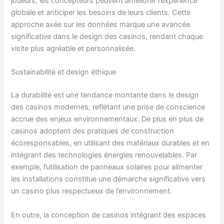
joueurs, les concepteurs peuvent améliorer l’expérience
globale et anticiper les besoins de leurs clients. Cette
approche axée sur les données marque une avancée
significative dans le design des casinos, rendant chaque
visite plus agréable et personnalisée.
Sustainabilité et design éthique
La durabilité est une tendance montante dans le design
des casinos modernes, reflétant une prise de conscience
accrue des enjeux environnementaux. De plus en plus de
casinos adoptent des pratiques de construction
écoresponsables, en utilisant des matériaux durables et en
intégrant des technologies énergies renouvelables. Par
exemple, l’utilisation de panneaux solaires pour alimenter
les installations constitue une démarche significative vers
un casino plus respectueux de l’environnement.
En outre, la conception de casinos intégrant des espaces