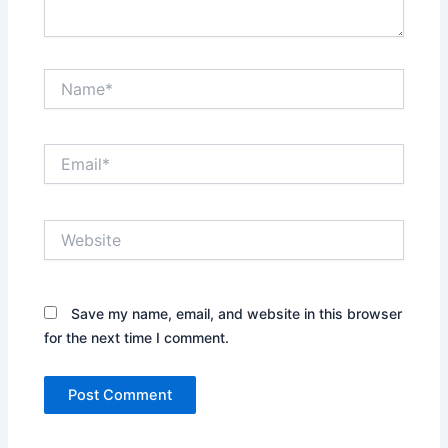
Name*
Email*
Website
Save my name, email, and website in this browser
for the next time I comment.