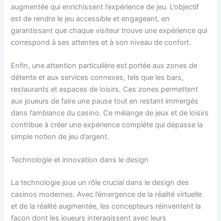
augmentée qui enrichissent l’expérience de jeu. L’objectif
est de rendre le jeu accessible et engageant, en
garantissant que chaque visiteur trouve une expérience qui
correspond à ses attentes et à son niveau de confort.
Enfin, une attention particulière est portée aux zones de
détente et aux services connexes, tels que les bars,
restaurants et espaces de loisirs. Ces zones permettent
aux joueurs de faire une pause tout en restant immergés
dans l’ambiance du casino. Ce mélange de jeux et de loisirs
contribue à créer une expérience complète qui dépasse la
simple notion de jeu d’argent.
Technologie et innovation dans le design
La technologie joue un rôle crucial dans le design des
casinos modernes. Avec l’émergence de la réalité virtuelle
et de la réalité augmentée, les concepteurs réinventent la
façon dont les joueurs interagissent avec leurs