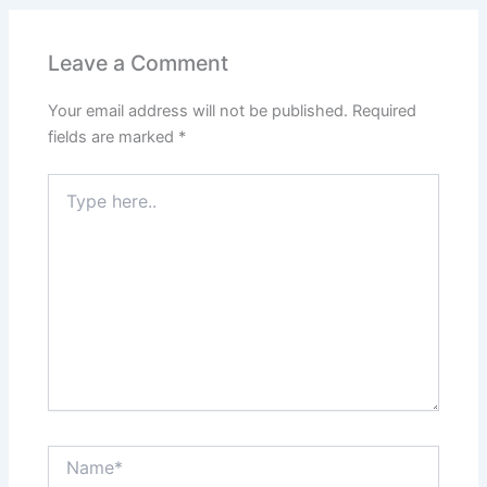
Leave a Comment
Your email address will not be published.
Required
fields are marked
*
Type
here..
Name*