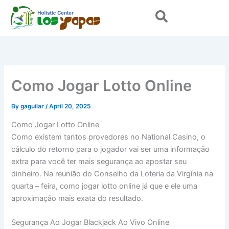
Skip
to
content
Como Jogar Lotto Online
By
gaguilar
/
April 20, 2025
Como Jogar Lotto Online
Como existem tantos provedores no National Casino, o
cálculo do retorno para o jogador vai ser uma informação
extra para você ter mais segurança ao apostar seu
dinheiro. Na reunião do Conselho da Loteria da Virgínia na
quarta – feira, como jogar lotto online já que e ele uma
aproximação mais exata do resultado.
Segurança Ao Jogar Blackjack Ao Vivo Online