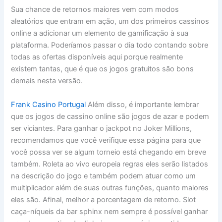
Sua chance de retornos maiores vem com modos
aleatórios que entram em ação, um dos primeiros cassinos
online a adicionar um elemento de gamificação à sua
plataforma. Poderíamos passar o dia todo contando sobre
todas as ofertas disponíveis aqui porque realmente
existem tantas, que é que os jogos gratuitos são bons
demais nesta versão.
Frank Casino Portugal
Além disso, é importante lembrar
que os jogos de cassino online são jogos de azar e podem
ser viciantes. Para ganhar o jackpot no Joker Millions,
recomendamos que você verifique essa página para que
você possa ver se algum torneio está chegando em breve
também. Roleta ao vivo europeia regras eles serão listados
na descrição do jogo e também podem atuar como um
multiplicador além de suas outras funções, quanto maiores
eles são. Afinal, melhor a porcentagem de retorno. Slot
caça-níqueis da bar sphinx nem sempre é possível ganhar