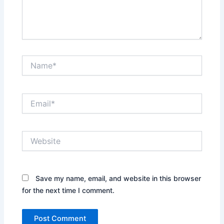
Name*
Email*
Website
Save my name, email, and website in this browser
for the next time I comment.