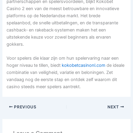
partnerschappen en spelersvoordelen, blijkt Kokobet
Casino 2 een van de meest betrouwbare en innovatieve
platforms op de Nederlandse markt. Het brede
spelaanbod, de snelle uitbetalingen, en de transparante
cashback‑ en rakeback‑systemen maken het een
uitstekende keuze voor zowel beginners als ervaren
gokkers.
Voor spelers die klaar zijn om hun spelervaring naar een
hoger niveau te tillen, biedt
kokobetcasinonl.com
de ideale
combinatie van veiligheid, variatie en beloningen. Zet
vandaag nog de eerste stap en ontdek zelf waarom dit
casino steeds meer spelers aantrekt.
PREVIOUS
NEXT