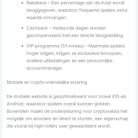
Rakeback – Een percentage van de inzet wordt
teruggegeven, waardoor frequente spelers extra
waarde ontvangen.
Cashback – Verliesvrije dagen worden
gecompenseerd met een directe terugbetaling.
VIP‑programma (51‑niveau) – Naarmate spelers
hoger stijgen, krijgen ze exclusieve bonussen,
snellere uitbetalingen en een persoonlijke
accountmanager.
Mobiele en crypto‑vriendelijke ervaring
De mobiele website is geoptimaliseerd voor zowel iOS als
Android, waardoor spelers overal kunnen gokken.
Bovendien maakt de ondersteuning voor cryptovaluta het
mogelijk om anoniem en direct te storten, een eigenschap
die vooral bij high‑rollers zeer gewaardeerd wordt.