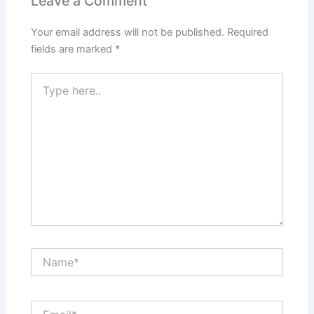
Leave a Comment
Your email address will not be published.
Required
fields are marked
*
Type
here..
Name*
Email*